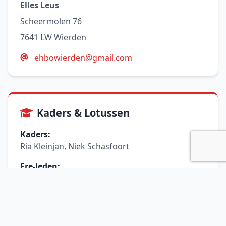
Elles Leus
Scheermolen 76
7641 LW Wierden
ehbowierden@gmail.com
Kaders & Lotussen
Kaders:
Ria Kleinjan, Niek Schasfoort
Ere-leden:
Herman Woolderink, Mans Teunis, Tonny
Ebrecht
Lotussen:
Helma Kluun, Marcel Maas, Niek Schasfoort